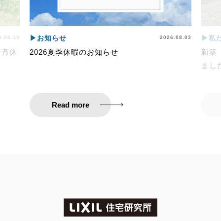
▶
お知らせ
▶
私
6.06.15
2026.08.03
一斉休
2026夏季休暇のお知らせ
新築
まし
Read more