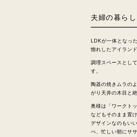
夫婦の暮ら
LDKが一体となっ
惚れしたアイラン
調理スペースとし
す。
陶器の焼きムラの
がり天井の木目と
奥様は「ワークト
などもそのまま置
デザインなのもいい
べ、忙しい朝にサ