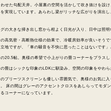
合わせた勾配天井。小屋裏の空間を活かして吹き抜けを設
間を実現しています。あらわし梁がリッチな広がりを演出し
ングの大きな掃き出し窓から程よく日光が入り、日中は照明
慢の高気密・高断熱仕様の効果で、冷暖房効率が良いそうで
い立地ですが、「車の騒音を不快に思ったことはないです」
の20.5帖。奥様の希望で小上がりの畳コーナーをプラス
の畳はシックな印象のLDKに馴染み、空間の印象をやわら
いのプリーツスクリーンも優しい雰囲気で、奥様のお気に入
。 床の間はグレーのアクセントクロスをあしらってモダ
飾るコーナーになっています。