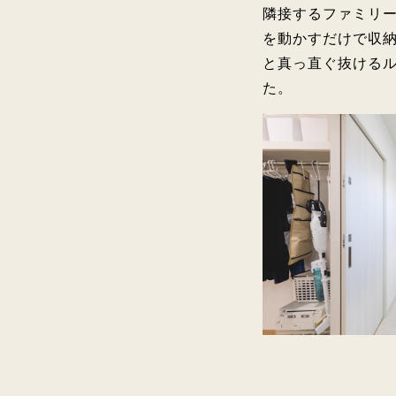
隣接するファミリ
を動かすだけで収
と真っ直ぐ抜ける
た。