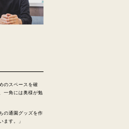
めのスペースを確
、一角には奥様が勉
ちの通園グッズを作
います。」