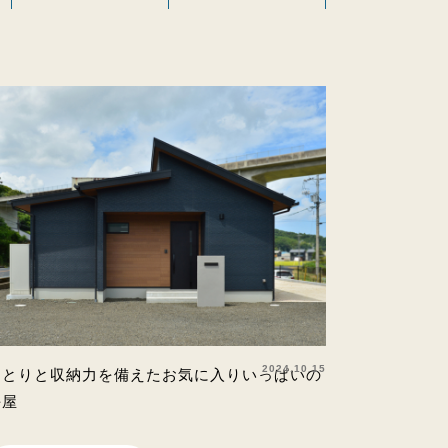
2024.10.15
ゆとりと収納力を備えたお気に入りいっぱいの
平屋