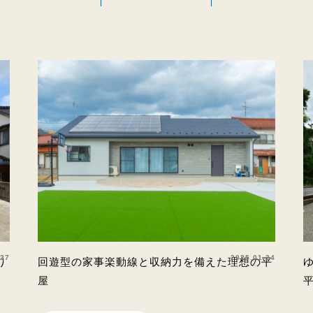
.27
2025.01.24
り
回遊型の家事楽動線と収納力を備えた理想の平
屋