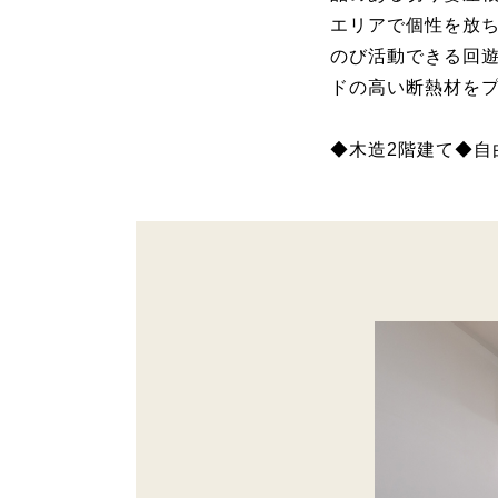
エリアで個性を放
のび活動できる回
ドの高い断熱材を
◆木造2階建て◆