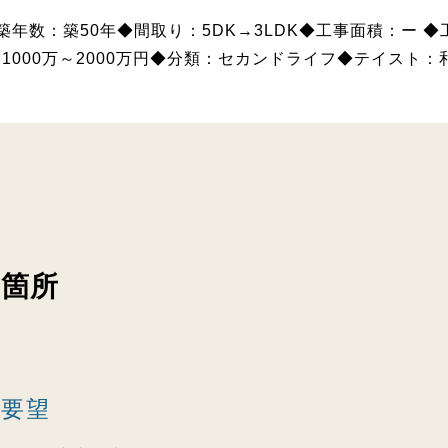
築年数：築50年◆間取り：5DK→3LDK◆工事面積：ー 
1000万～2000万円◆分類：セカンドライフ◆テイスト
箇所
ン
要望