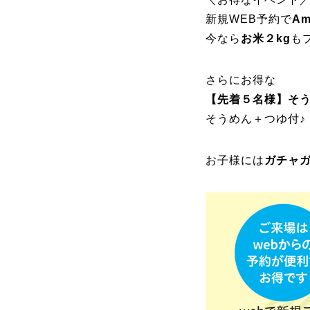
新規WEB予約で
A
今なら
お米２kg
も
さらにお得な
【先着５名様】そ
そうめん＋つゆ付♪
お子様には
ガチャ