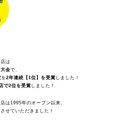
雲店は
国大会
で、
賞
を
2年連続【1位】を受賞
しました！
店で2位を受賞
しました！
店は1995年のオープン以来、
てさせていただきました！
／