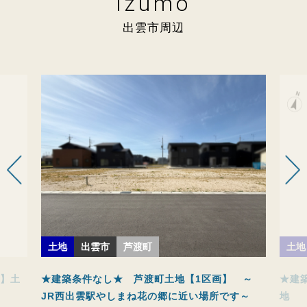
Izumo
出雲市周辺
土地
出雲市
芦渡町
土地
画】土
★建築条件なし★ 芦渡町土地【1区画】 ～
★建
JR西出雲駅やしまね花の郷に近い場所です～
地