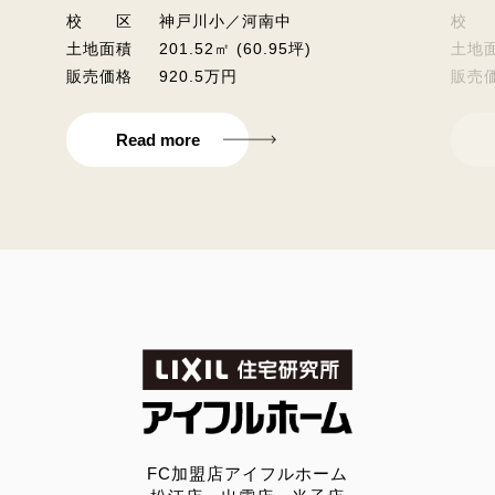
校 区
神戸川小／河南中
校 
土地面積
201.52㎡ (60.95坪)
土地
販売価格
920.5万円
販売
Read more
FC加盟店アイフルホーム