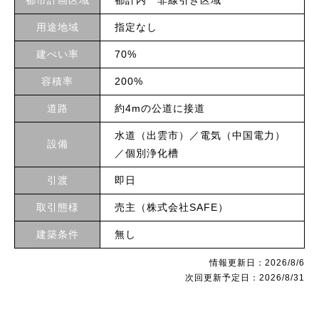
用途地域
指定なし
建ぺい率
70%
容積率
200%
道路
約4mの公道に接道
水道（出雲市）／電気（中国電力）
設備
／個別浄化槽
引渡
即日
取引態様
売主（株式会社SAFE）
建築条件
無し
情報更新日：2026/8/6
次回更新予定日：2026/8/31