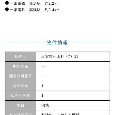
一畑電鉄 遙堪駅 約2.2km
一畑電鉄 高浜駅 約2.4km
物件情報
所在地
出雲市小山町 477-15
開発面積
ー
開発許可番号
ー
総区画数
1
販売区画数
1
地目
宅地
都市計画区域
都計内 非線引き区域